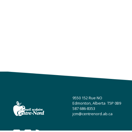
9550 152 Rue NO
Edmonton, Alberta T5P 0B9
587 686-8353
jcm@centrenord.ab.ca